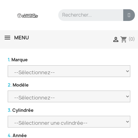
MENU
shopping_cart

(0)
1.
Marque
2.
Modèle
3.
Cylindrée
4.
Année