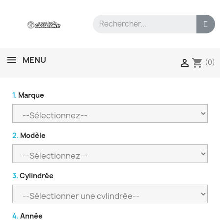
MENU
shopping_cart

(0)
1.
Marque
2.
Modèle
3.
Cylindrée
4.
Année