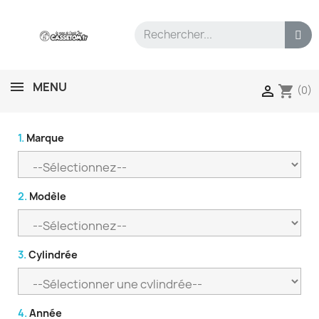
MENU
shopping_cart

(0)
1.
Marque
2.
Modèle
3.
Cylindrée
4.
Année