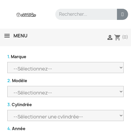
MENU
shopping_cart

(0)
1.
Marque
2.
Modèle
3.
Cylindrée
4.
Année