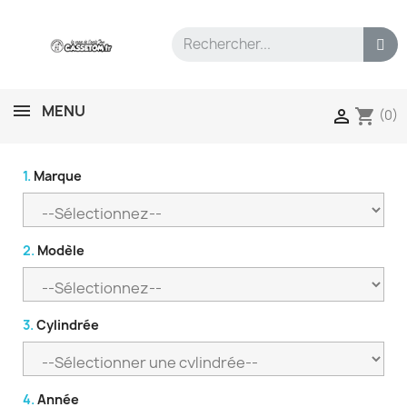
MENU
shopping_cart

(0)
1.
Marque
2.
Modèle
3.
Cylindrée
4.
Année