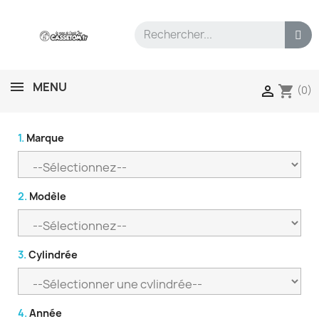
MENU
shopping_cart

(0)
1.
Marque
2.
Modèle
3.
Cylindrée
4.
Année