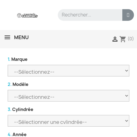
MENU
shopping_cart

(0)
1.
Marque
2.
Modèle
3.
Cylindrée
4.
Année