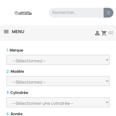
MENU
shopping_cart

(0)
1.
Marque
2.
Modèle
3.
Cylindrée
4.
Année