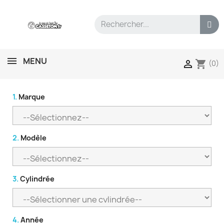
MENU
shopping_cart

(0)
1.
Marque
2.
Modèle
3.
Cylindrée
4.
Année