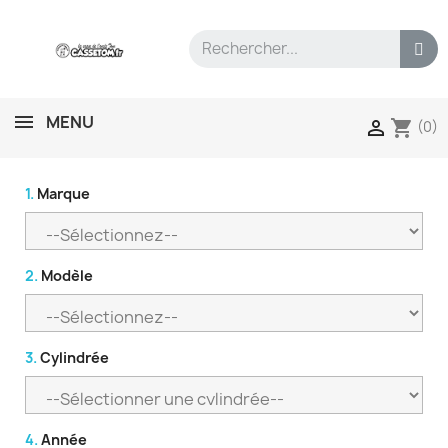
MENU
shopping_cart

(0)
1.
Marque
2.
Modèle
3.
Cylindrée
4.
Année