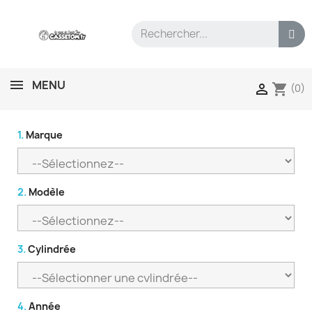
MENU
shopping_cart

(0)
1.
Marque
2.
Modèle
3.
Cylindrée
4.
Année