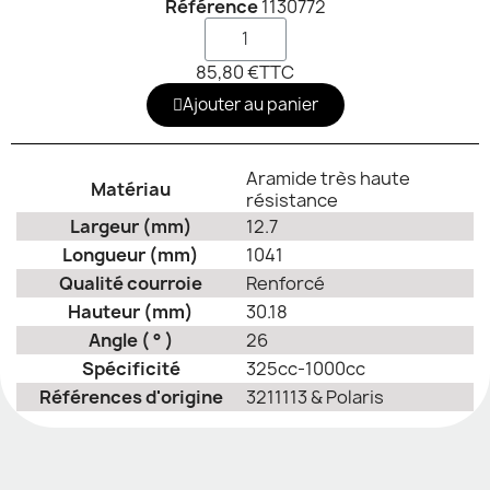
Référence
1130772
85,80 €
TTC
Ajouter au panier
Aramide très haute
Matériau
résistance
Largeur (mm)
12.7
Longueur (mm)
1041
Qualité courroie
Renforcé
Hauteur (mm)
30.18
Angle ( ° )
26
Spécificité
325cc-1000cc
Références d'origine
3211113 & Polaris