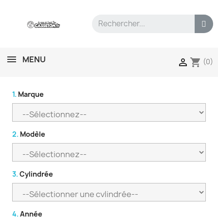
MENU
shopping_cart

(0)
1.
Marque
2.
Modèle
3.
Cylindrée
4.
Année