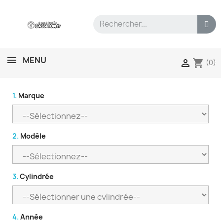
MENU
shopping_cart

(0)
1.
Marque
2.
Modèle
3.
Cylindrée
4.
Année