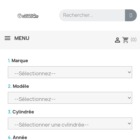
MENU
shopping_cart

(0)
1.
Marque
2.
Modèle
3.
Cylindrée
4.
Année