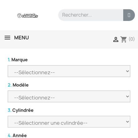
MENU
shopping_cart

(0)
1.
Marque
2.
Modèle
3.
Cylindrée
4.
Année