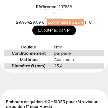
Référence
1107886
29,95 €
29,69 €
Économisez 0,26 €
TTC
Ajouter au panier
Couleur
Noir
Conditionnement
par paire
Matériau
Aluminium
Diamètre Ø (mm)
25,4
Embouts de guidon HIGHSIDER pour rétroviseur
de guidon 1" pour Honda