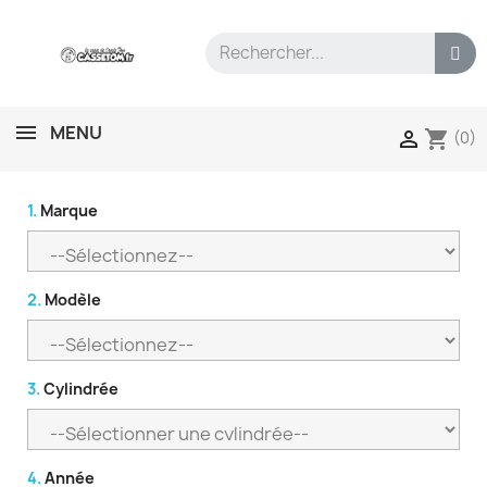
MENU
shopping_cart

(0)
1.
Marque
2.
Modèle
3.
Cylindrée
4.
Année