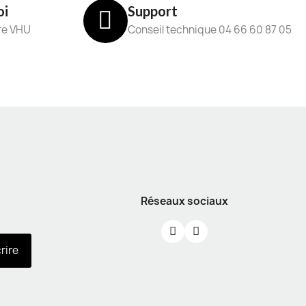
oi
Support
re VHU
Conseil technique 04 66 60 87 05
Réseaux sociaux
crire