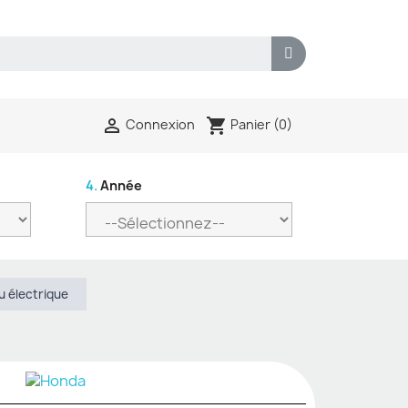
shopping_cart

Panier
(0)
Connexion
4.
Année
u électrique