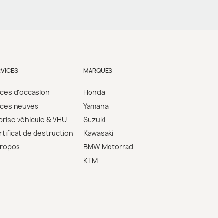
RVICES
MARQUES
èces d'occasion
Honda
èces neuves
Yamaha
prise véhicule & VHU
Suzuki
tificat de destruction
Kawasaki
propos
BMW Motorrad
KTM