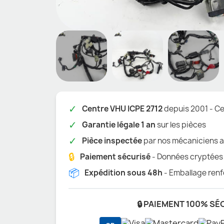
✓
Centre VHU ICPE 2712
depuis 2001 - Cer
✓
Garantie légale 1 an
sur les pièces
✓
Pièce inspectée
par nos mécaniciens a
🔒
Paiement sécurisé
- Données cryptées
📦
Expédition sous 48h
- Emballage renf
🔒 PAIEMENT 100% SÉ