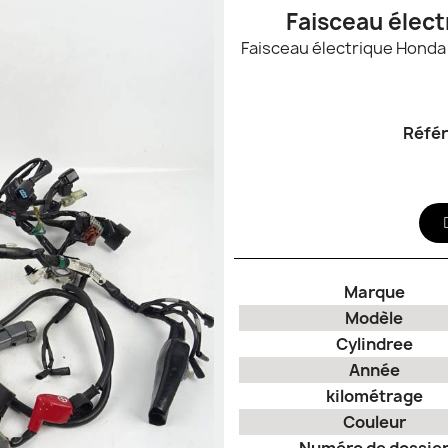
Faisceau élec
Réfé
Marque
Modèle
Cylindree
Année
kilométrage
Couleur