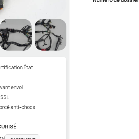
Numéro de dossie
tification État
vant envoi
 SSL
orcé anti-chocs
CURISÉ