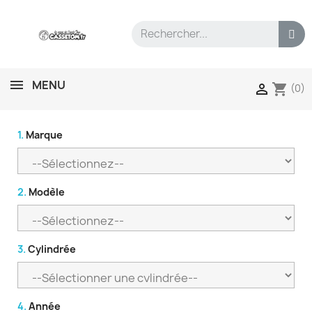
MENU
shopping_cart

(0)
1.
Marque
2.
Modèle
3.
Cylindrée
4.
Année