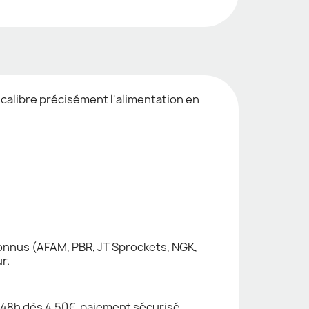
calibre précisément l'alimentation en
nnus (AFAM, PBR, JT Sprockets, NGK,
r.
48h dès 4,50€, paiement sécurisé,