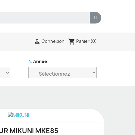
shopping_cart

Panier
(0)
Connexion
4.
Année
UR MIKUNI MKE85