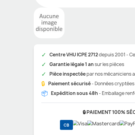
✓
Centre VHU ICPE 2712
depuis 2001 - Cer
✓
Garantie légale 1 an
sur les pièces
✓
Pièce inspectée
par nos mécaniciens a
🔒
Paiement sécurisé
- Données cryptées
📦
Expédition sous 48h
- Emballage renf
🔒 PAIEMENT 100% SÉ
CB