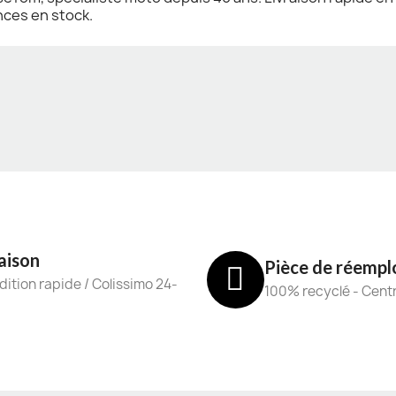
nces en stock.
aison
Pièce de réempl
ition rapide / Colissimo 24-
100% recyclé - Cent