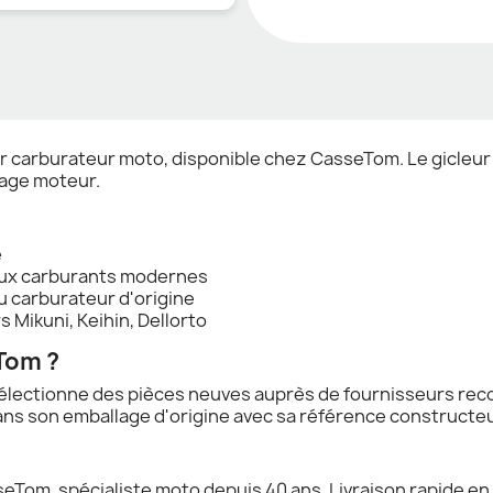
 carburateur moto, disponible chez CasseTom. Le gicleur 
lage moteur.
e
 aux carburants modernes
u carburateur d'origine
Mikuni, Keihin, Dellorto
Tom ?
lectionne des pièces neuves auprès de fournisseurs reco
ns son emballage d'origine avec sa référence constructeu
om, spécialiste moto depuis 40 ans. Livraison rapide en 