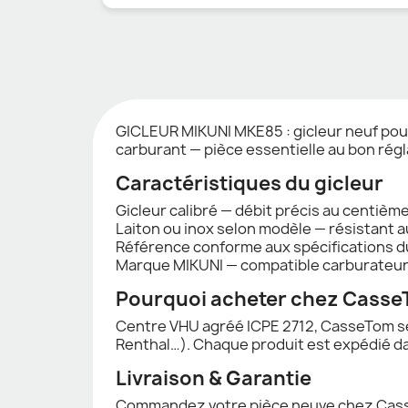
GICLEUR MIKUNI MKE85 : gicleur neuf pour
carburant — pièce essentielle au bon rég
Caractéristiques du gicleur
Gicleur calibré — débit précis au centièm
Laiton ou inox selon modèle — résistant
Référence conforme aux spécifications d
Marque MIKUNI — compatible carburateurs 
Pourquoi acheter chez Casse
Centre VHU agréé ICPE 2712, CasseTom sé
Renthal…). Chaque produit est expédié da
Livraison & Garantie
Commandez votre pièce neuve chez CasseT