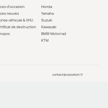
èces d'occasion
Honda
èces neuves
Yamaha
prise véhicule & VHU
Suzuki
tificat de destruction
Kawasaki
propos
BMW Motorrad
KTM
contact@cassetom.fr