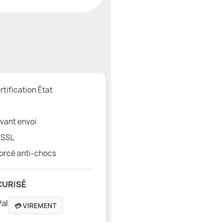
tification État
vant envoi
 SSL
orcé anti-chocs
CURISÉ
💳 VIREMENT