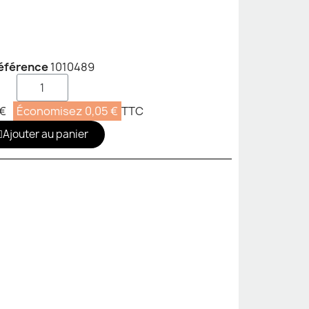
éférence
1010489
 €
Économisez 0,05 €
TTC
Ajouter au panier