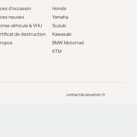
èces d'occasion
Honda
èces neuves
Yamaha
prise véhicule & VHU
Suzuki
tificat de destruction
Kawasaki
propos
BMW Motorrad
KTM
contact@cassetom.fr