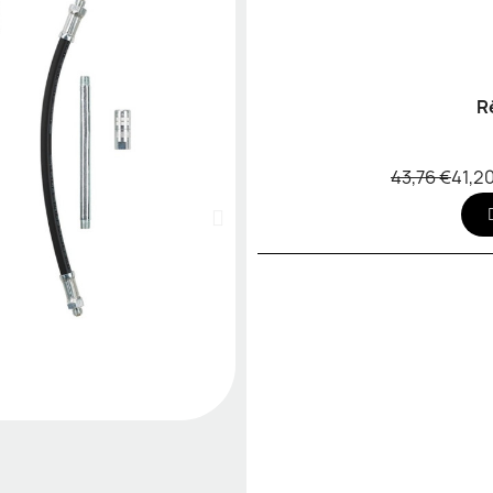
R
43,76 €
41,2