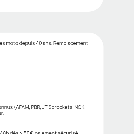
èces moto depuis 40 ans. Remplacement
nnus (AFAM, PBR, JT Sprockets, NGK,
r.
48h dès 4,50€, paiement sécurisé,