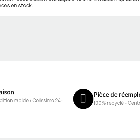
nces en stock.
aison
Pièce de réempl
ition rapide / Colissimo 24-
100% recyclé - Cent