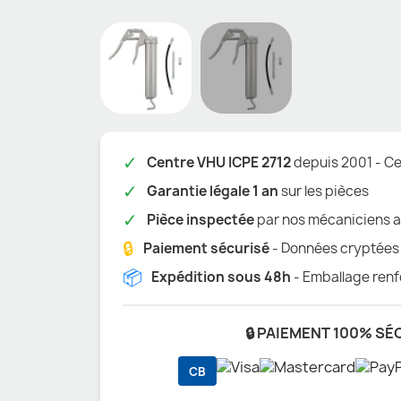
✓
Centre VHU ICPE 2712
depuis 2001 - Cer
✓
Garantie légale 1 an
sur les pièces
✓
Pièce inspectée
par nos mécaniciens a
🔒
Paiement sécurisé
- Données cryptées
📦
Expédition sous 48h
- Emballage renf
🔒 PAIEMENT 100% SÉ
CB