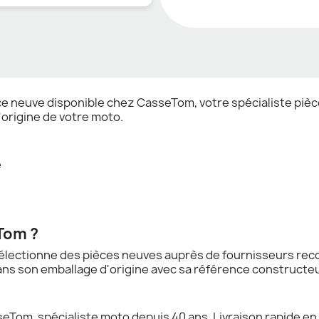
ce neuve disponible chez CasseTom, votre spécialiste pi
'origine de votre moto.
e
Tom ?
lectionne des pièces neuves auprès de fournisseurs reco
ns son emballage d'origine avec sa référence constructeu
om, spécialiste moto depuis 40 ans. Livraison rapide en 