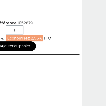
éférence
1052879
0 €
Économisez 2,56 €
TTC
Ajouter au panier