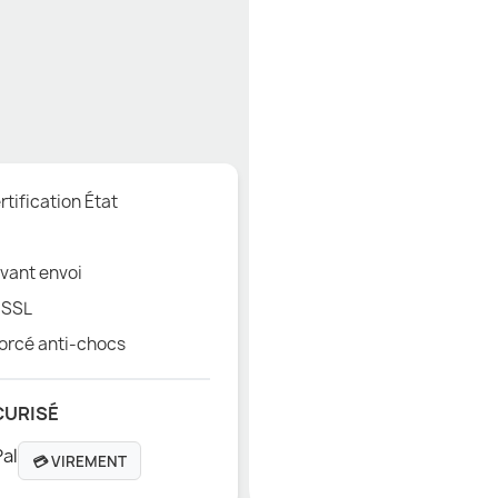
tification État
vant envoi
 SSL
orcé anti-chocs
CURISÉ
💳 VIREMENT