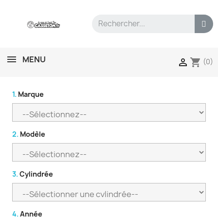
MENU
shopping_cart

(0)
1.
Marque
2.
Modèle
3.
Cylindrée
4.
Année