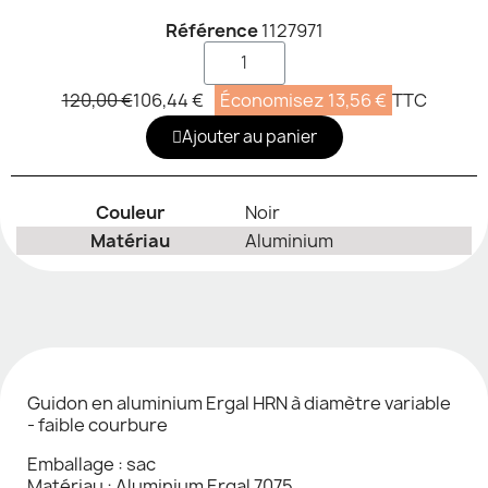
Référence
1127971
120,00 €
106,44 €
Économisez 13,56 €
TTC
Ajouter au panier
Couleur
Noir
Matériau
Aluminium
Guidon en aluminium Ergal HRN à diamètre variable
- faible courbure
Emballage : sac
Matériau : Aluminium Ergal 7075