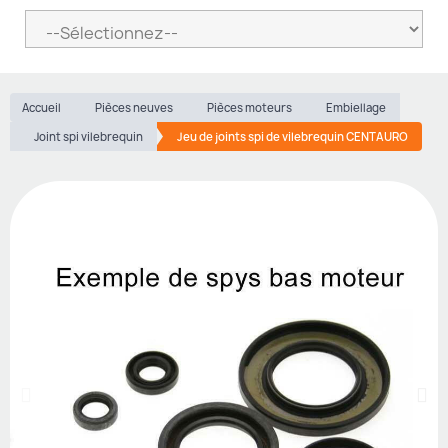
Accueil
Pièces neuves
Pièces moteurs
Embiellage
Joint spi vilebrequin
Jeu de joints spi de vilebrequin CENTAURO