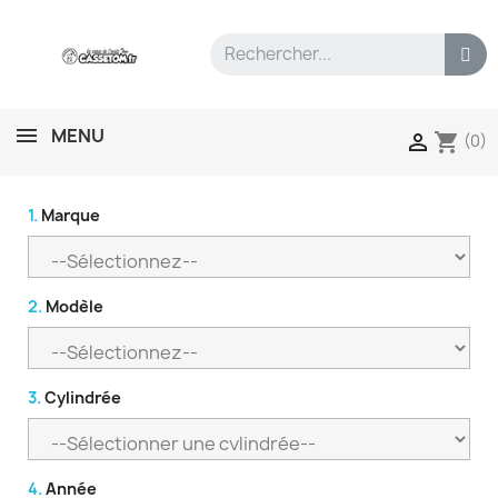
MENU
shopping_cart

(0)
1.
Marque
2.
Modèle
3.
Cylindrée
4.
Année