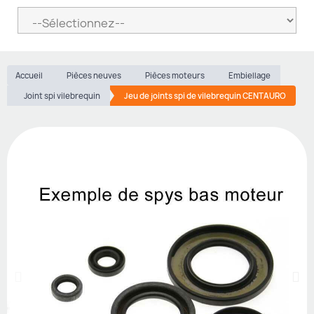
Accueil
Pièces neuves
Pièces moteurs
Embiellage
Joint spi vilebrequin
Jeu de joints spi de vilebrequin CENTAURO