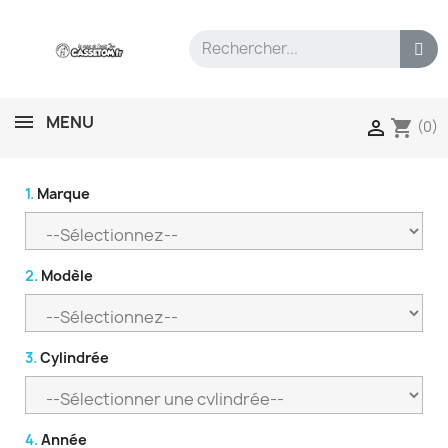
MENU
shopping_cart

(0)
1.
Marque
2.
Modèle
3.
Cylindrée
4.
Année