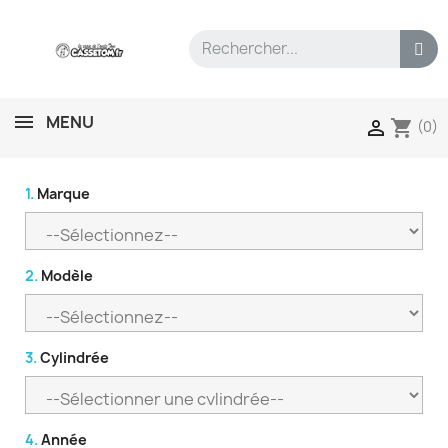
MENU
shopping_cart

(0)
1.
Marque
2.
Modèle
3.
Cylindrée
4.
Année