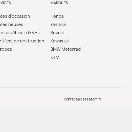
RVICES
MARQUES
èces d'occasion
Honda
èces neuves
Yamaha
prise véhicule & VHU
Suzuki
tificat de destruction
Kawasaki
propos
BMW Motorrad
KTM
contact@cassetom.fr