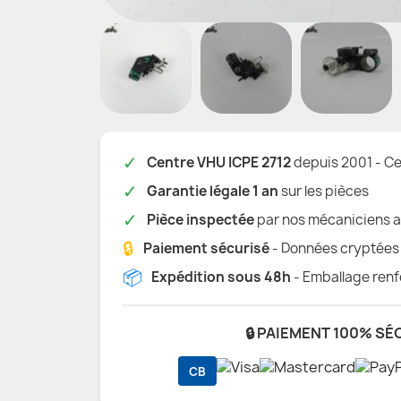
✓
Centre VHU ICPE 2712
depuis 2001 - Cer
✓
Garantie légale 1 an
sur les pièces
✓
Pièce inspectée
par nos mécaniciens a
🔒
Paiement sécurisé
- Données cryptées
📦
Expédition sous 48h
- Emballage renf
🔒 PAIEMENT 100% SÉ
CB