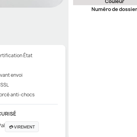
Couleur
Numéro de dossie
tification État
vant envoi
 SSL
orcé anti-chocs
CURISÉ
💳 VIREMENT