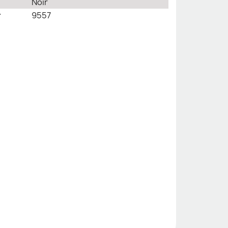
Noir
r
9557