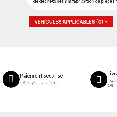
de déchets liés à la fabrication de pièces
VEHICULES APPLICABLES (0) +
Livr
Paiement sécurisé
Expéd
CB, PayPal, virement
48h