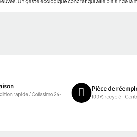
 neuves. Un geste écologique concret qui allie plaisir de l
aison
Pièce de réempl
ition rapide / Colissimo 24-
100% recyclé - Cent