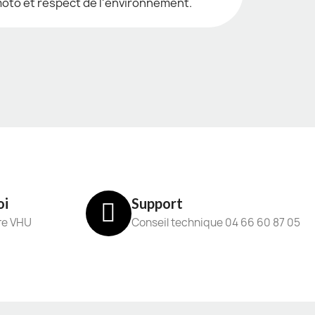
a moto et respect de l'environnement.
oi
Support
re VHU
Conseil technique 04 66 60 87 05