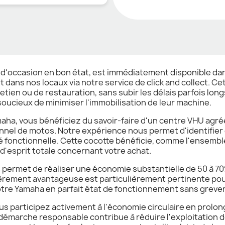
 d'occasion en bon état, est immédiatement disponible dan
 dans nos locaux via notre service de click and collect. Ce
retien ou de restauration, sans subir les délais parfois 
oucieux de minimiser l'immobilisation de leur machine.
maha, vous bénéficiez du savoir-faire d'un centre VHU agré
nnel de motos. Notre expérience nous permet d'identifier
té fonctionnelle. Cette cocotte bénéficie, comme l'ensemble
 d'esprit totale concernant votre achat.
us permet de réaliser une économie substantielle de 50 à 
cièrement avantageuse est particulièrement pertinente pour
otre Yamaha en parfait état de fonctionnement sans greve
us participez activement à l'économie circulaire en prolon
démarche responsable contribue à réduire l'exploitation d