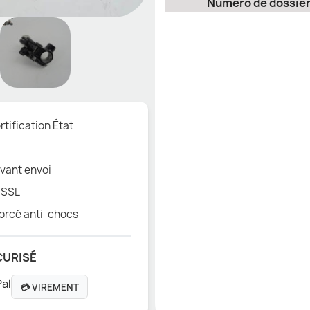
Numéro de dossie
tification État
vant envoi
 SSL
orcé anti-chocs
CURISÉ
💳 VIREMENT