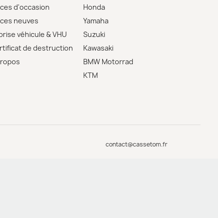
èces d'occasion
Honda
èces neuves
Yamaha
prise véhicule & VHU
Suzuki
tificat de destruction
Kawasaki
propos
BMW Motorrad
KTM
contact@cassetom.fr