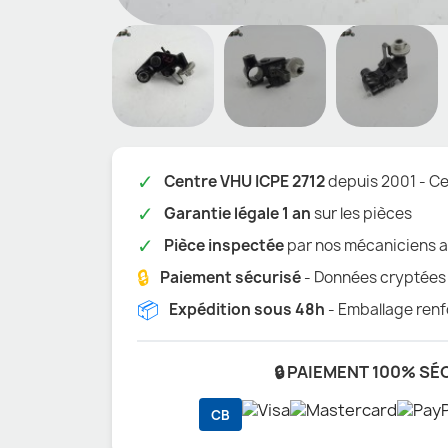
✓
Centre VHU ICPE 2712
depuis 2001 - Cer
✓
Garantie légale 1 an
sur les pièces
✓
Pièce inspectée
par nos mécaniciens a
🔒
Paiement sécurisé
- Données cryptées
📦
Expédition sous 48h
- Emballage renf
🔒 PAIEMENT 100% SÉ
CB