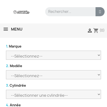
MENU
shopping_cart

(0)
1.
Marque
2.
Modèle
3.
Cylindrée
4.
Année