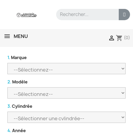
MENU
shopping_cart

(0)
1.
Marque
2.
Modèle
3.
Cylindrée
4.
Année