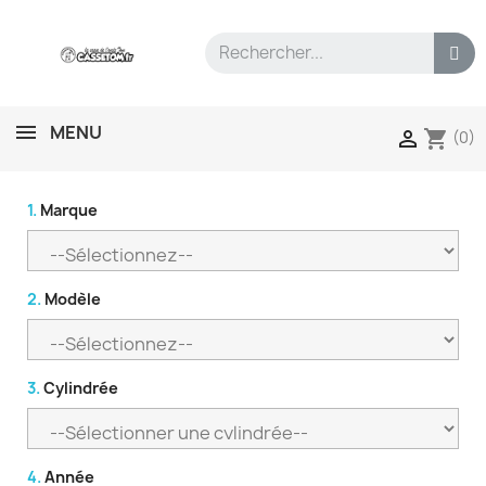
MENU
shopping_cart

(0)
1.
Marque
2.
Modèle
3.
Cylindrée
4.
Année