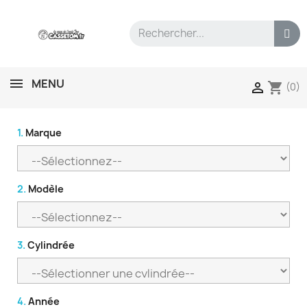
MENU
shopping_cart

(0)
1.
Marque
2.
Modèle
3.
Cylindrée
4.
Année