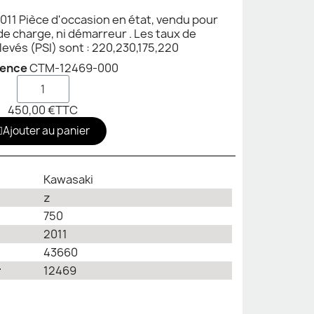
011 Pièce d'occasion en état, vendu pour
 de charge, ni démarreur . Les taux de
evés (PSI) sont : 220,230,175,220
rence
CTM-12469-000
450,00 €
TTC
Ajouter au panier
Kawasaki
z
750
2011
43660
r
12469