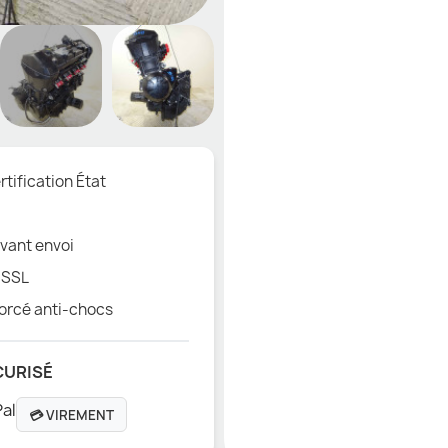
tification État
vant envoi
 SSL
orcé anti-chocs
CURISÉ
💳 VIREMENT