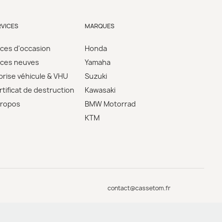
RVICES
MARQUES
èces d'occasion
Honda
èces neuves
Yamaha
prise véhicule & VHU
Suzuki
tificat de destruction
Kawasaki
propos
BMW Motorrad
KTM
contact@cassetom.fr