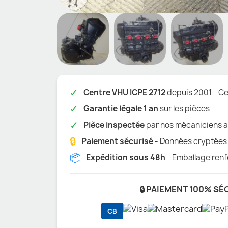
✓
Centre VHU ICPE 2712
depuis 2001 - Cer
✓
Garantie légale 1 an
sur les pièces
✓
Pièce inspectée
par nos mécaniciens a
🔒
Paiement sécurisé
- Données cryptées
📦
Expédition sous 48h
- Emballage renf
🔒 PAIEMENT 100% SÉ
CB