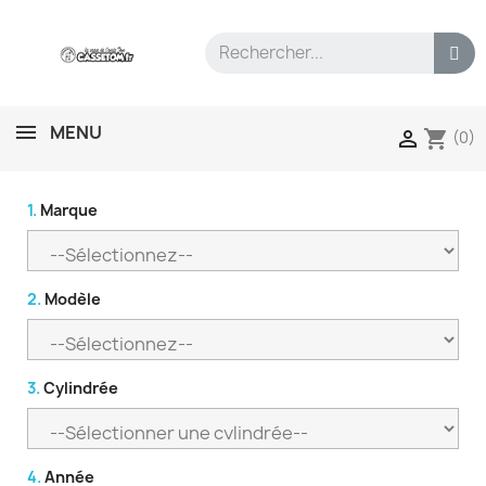
MENU
shopping_cart

(0)
1.
Marque
2.
Modèle
3.
Cylindrée
4.
Année