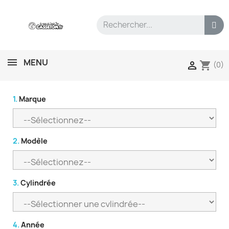
MENU
shopping_cart

(0)
1.
Marque
2.
Modèle
3.
Cylindrée
4.
Année