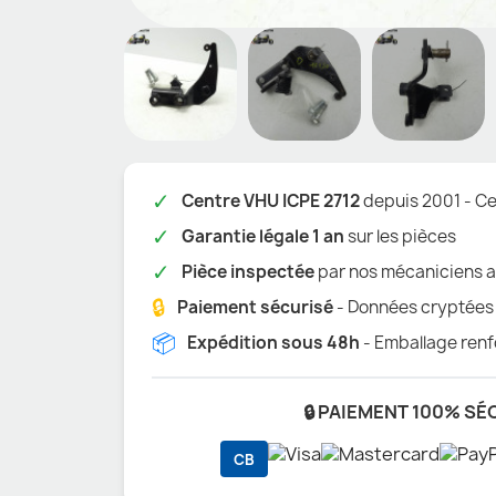
✓
Centre VHU ICPE 2712
depuis 2001 - Cer
✓
Garantie légale 1 an
sur les pièces
✓
Pièce inspectée
par nos mécaniciens a
🔒
Paiement sécurisé
- Données cryptées
📦
Expédition sous 48h
- Emballage renf
🔒 PAIEMENT 100% SÉ
CB