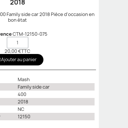
2018
00 Family side car 2018 Pièce d'occasion en
bon état
rence
CTM-12150-075
20,00 €
TTC
Ajouter au panier
Mash
Family side car
400
2018
NC
r
12150