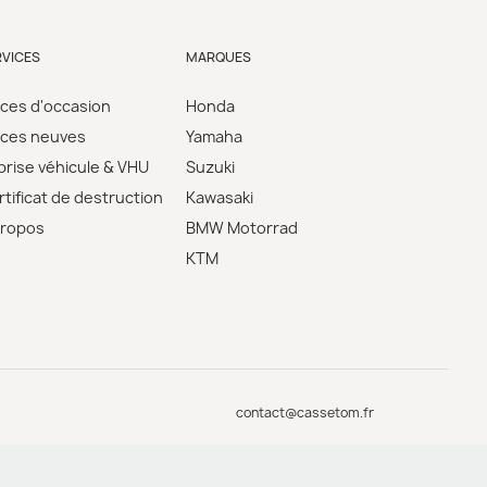
RVICES
MARQUES
èces d'occasion
Honda
èces neuves
Yamaha
prise véhicule & VHU
Suzuki
tificat de destruction
Kawasaki
propos
BMW Motorrad
KTM
contact@cassetom.fr