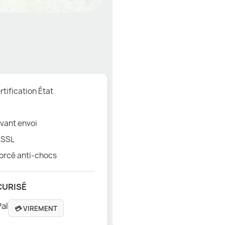
tification État
vant envoi
 SSL
orcé anti-chocs
CURISÉ
💳 VIREMENT