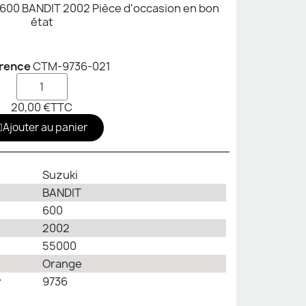
0 BANDIT 2002 Pièce d'occasion en bon
état
rence
CTM-9736-021
20,00 €
TTC
Ajouter au panier
Suzuki
BANDIT
600
2002
55000
Orange
r
9736