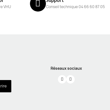
oi
Support
re VHU
Conseil technique 04 66 60 87 05
Réseaux sociaux
crire