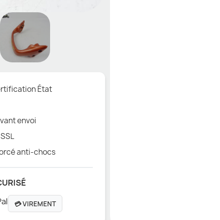
tification État
vant envoi
 SSL
orcé anti-chocs
CURISÉ
💳 VIREMENT