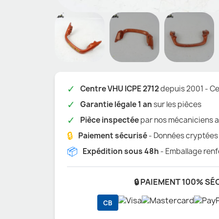
✓
Centre VHU ICPE 2712
depuis 2001 - Cer
✓
Garantie légale 1 an
sur les pièces
✓
Pièce inspectée
par nos mécaniciens a
🔒
Paiement sécurisé
- Données cryptées
📦
Expédition sous 48h
- Emballage renf
🔒 PAIEMENT 100% SÉ
CB