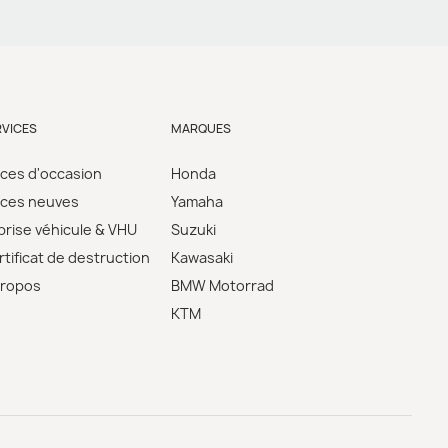
RVICES
MARQUES
èces d'occasion
Honda
èces neuves
Yamaha
prise véhicule & VHU
Suzuki
tificat de destruction
Kawasaki
propos
BMW Motorrad
KTM