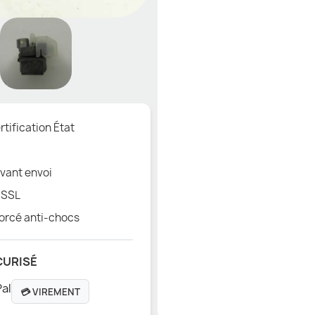
tification État
vant envoi
 SSL
orcé anti-chocs
CURISÉ
💳 VIREMENT