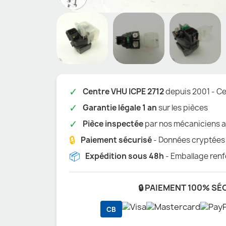
✓
Centre VHU ICPE 2712
depuis 2001 - Cer
✓
Garantie légale 1 an
sur les pièces
✓
Pièce inspectée
par nos mécaniciens a
🔒
Paiement sécurisé
- Données cryptées
📦
Expédition sous 48h
- Emballage renf
🔒 PAIEMENT 100% SÉ
CB