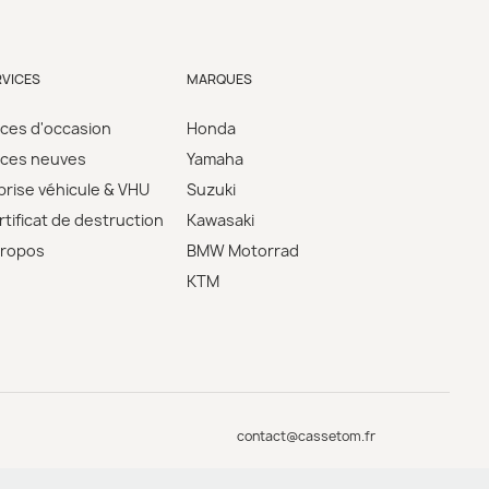
RVICES
MARQUES
èces d'occasion
Honda
èces neuves
Yamaha
prise véhicule & VHU
Suzuki
tificat de destruction
Kawasaki
propos
BMW Motorrad
KTM
contact@cassetom.fr