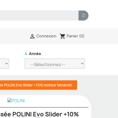
shopping_cart

Panier
(0)
Connexion
4.
Année
e POLINI Evo Slider +10% moteur Minarelli
sée POLINI Evo Slider +10%