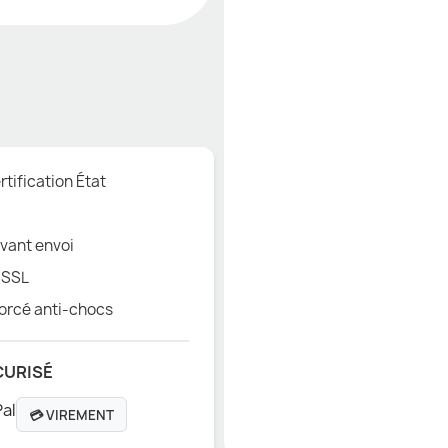
tification État
vant envoi
 SSL
orcé anti-chocs
CURISÉ
💳 VIREMENT