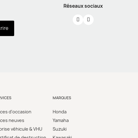
Réseaux sociaux
crire
RVICES
MARQUES
èces d'occasion
Honda
èces neuves
Yamaha
prise véhicule & VHU
Suzuki
tificat de destruction
Kawasaki