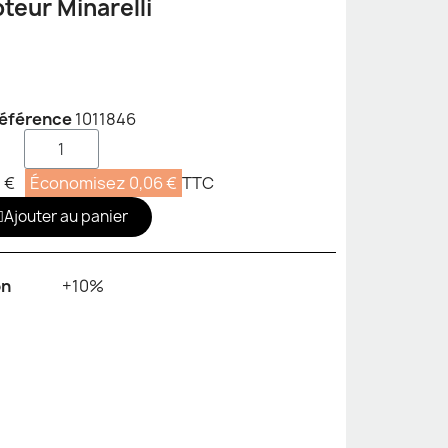
moteur Minarelli
éférence
1011846
 €
Économisez 0,06 €
TTC
Ajouter au panier
on
+10%