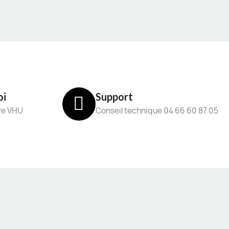
oi
Support
re VHU
Conseil technique 04 66 60 87 05