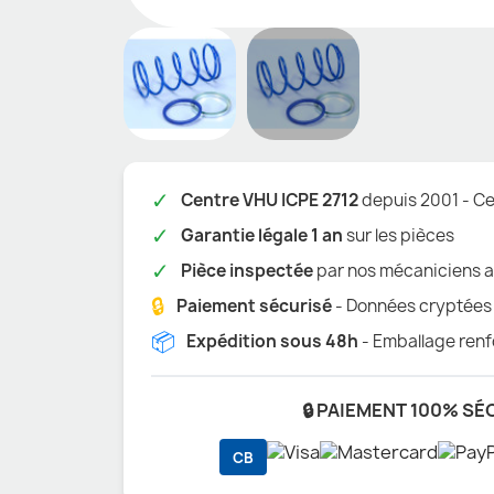
✓
Centre VHU ICPE 2712
depuis 2001 - Cer
✓
Garantie légale 1 an
sur les pièces
✓
Pièce inspectée
par nos mécaniciens a
🔒
Paiement sécurisé
- Données cryptées
📦
Expédition sous 48h
- Emballage renf
🔒 PAIEMENT 100% SÉ
CB