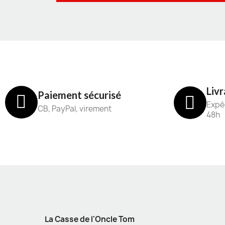
Livr
Paiement sécurisé
Expéd
CB, PayPal, virement
48h
La Casse de l'Oncle Tom