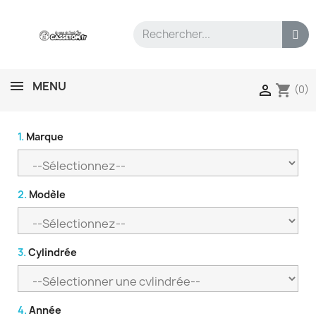
MENU
shopping_cart

(0)
1.
Marque
2.
Modèle
3.
Cylindrée
4.
Année