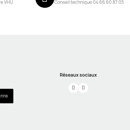
re VHU
Conseil technique 04 66 60 87 05
Réseaux sociaux
crire