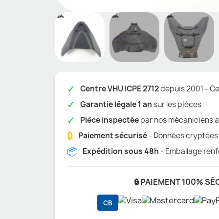
✓
Centre VHU ICPE 2712
depuis 2001 - Cer
✓
Garantie légale 1 an
sur les pièces
✓
Pièce inspectée
par nos mécaniciens a
🔒
Paiement sécurisé
- Données cryptées
📦
Expédition sous 48h
- Emballage renf
🔒 PAIEMENT 100% SÉ
CB