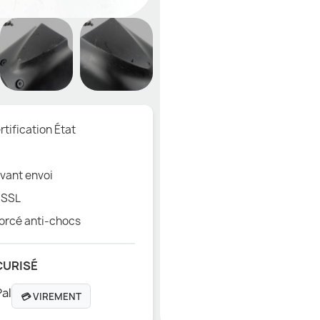
tification État
vant envoi
 SSL
orcé anti-chocs
CURISÉ
💳 VIREMENT