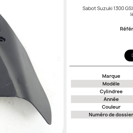
Sabot Suzuki 1300 GSX
l
Réfé
Marque
Modèle
Cylindree
Année
Couleur
Numéro de dossie