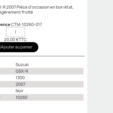
-R 2007 Pièce d'occasion en bon état,
égèrement frotté
rence
CTM-10260-017
20,00 €
TTC
Ajouter au panier
Suzuki
GSX-R
1300
2007
Noir
r
10260