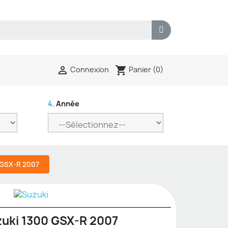
shopping_cart

Panier
(0)
Connexion
4.
Année
 GSX-R 2007
zuki 1300 GSX-R 2007