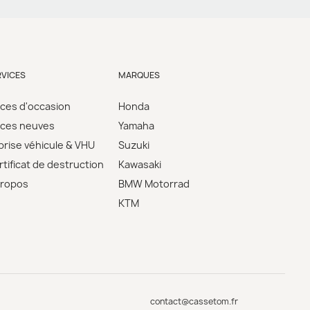
RVICES
MARQUES
èces d'occasion
Honda
èces neuves
Yamaha
prise véhicule & VHU
Suzuki
tificat de destruction
Kawasaki
propos
BMW Motorrad
KTM
contact@cassetom.fr