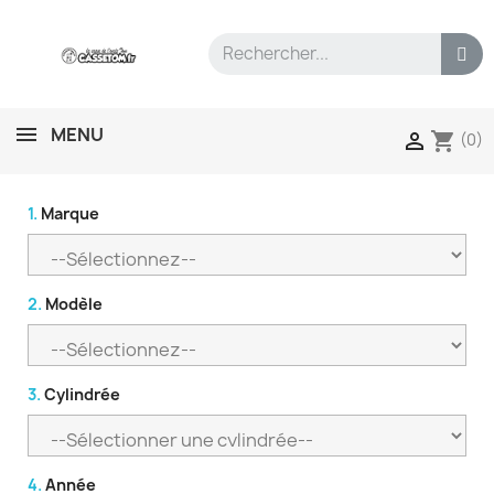
MENU
shopping_cart

(0)
1.
Marque
2.
Modèle
3.
Cylindrée
4.
Année