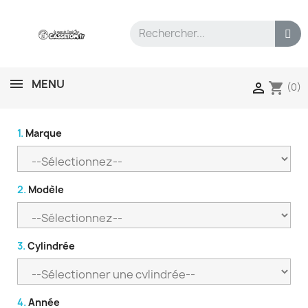
MENU
shopping_cart

(0)
1.
Marque
2.
Modèle
3.
Cylindrée
4.
Année