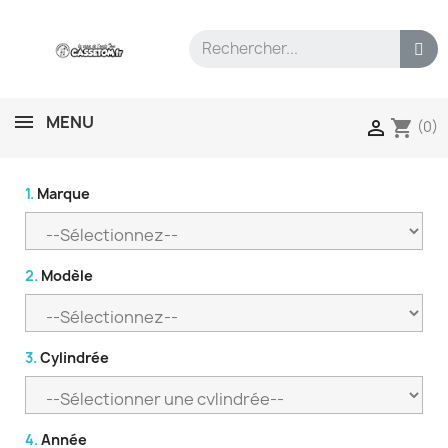
MENU
shopping_cart

(0)
1.
Marque
2.
Modèle
3.
Cylindrée
4.
Année