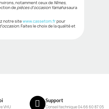
 environs, notamment ceux de
Nîmes
,
ection de
pièces d'occasion Yamaha
saura
z notre site
www.cassetom.fr
pour
d'occasion
. Faites le choix de la qualité et
oi
Support
re VHU
Conseil technique 04 66 60 87 05