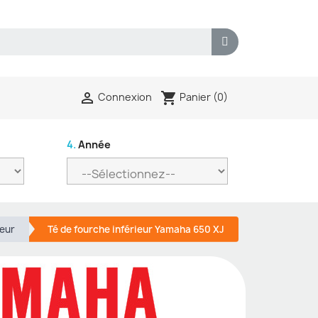
shopping_cart

Panier
(0)
Connexion
4.
Année
ieur
Té de fourche inférieur Yamaha 650 XJ