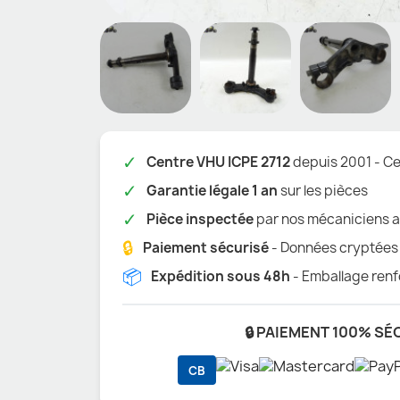
✓
Centre VHU ICPE 2712
depuis 2001 - Cer
✓
Garantie légale 1 an
sur les pièces
✓
Pièce inspectée
par nos mécaniciens a
🔒
Paiement sécurisé
- Données cryptées
📦
Expédition sous 48h
- Emballage renf
🔒 PAIEMENT 100% SÉ
CB