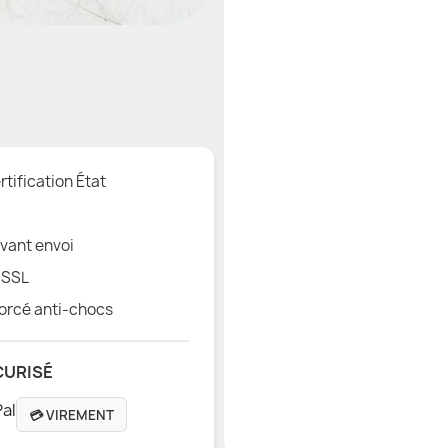
tification État
vant envoi
 SSL
orcé anti-chocs
CURISÉ
💳 VIREMENT