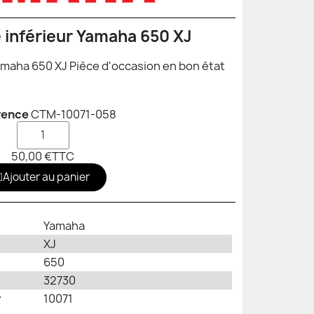
Té de fourche inférieur Yamaha 650 XJ
amaha 650 XJ Pièce d'occasion en bon état
rence
CTM-10071-058
50,00 €
TTC
Ajouter au panier
Yamaha
XJ
650
32730
r
10071