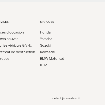
RVICES
MARQUES
èces d'occasion
Honda
èces neuves
Yamaha
prise véhicule & VHU
Suzuki
tificat de destruction
Kawasaki
propos
BMW Motorrad
KTM
contact@cassetom.fr