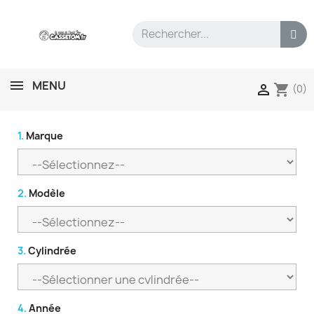
MENU
shopping_cart

(0)
1.
Marque
2.
Modèle
3.
Cylindrée
4.
Année