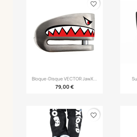
favorite_border
Aperçu rapide

Bloque-Disque VECTOR JawX...
Su
79,00 €
favorite_border