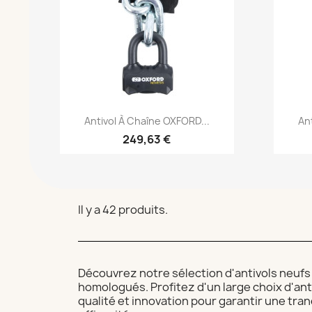
Aperçu rapide

Antivol À Chaîne OXFORD...
An
249,63 €
Il y a 42 produits.
Découvrez notre sélection d'antivols neufs
homologués. Profitez d'un large choix d'ant
qualité et innovation pour garantir une tran