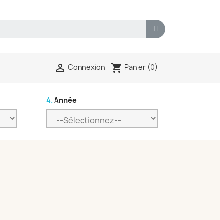
shopping_cart

Panier
(0)
Connexion
4.
Année