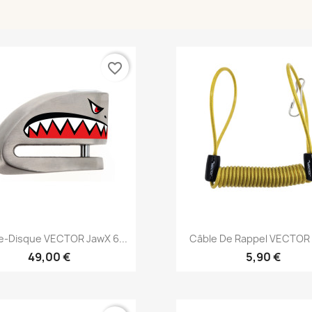
favorite_border
Aperçu rapide
Aperçu rapide


e-Disque VECTOR JawX 6...
Câble De Rappel VECTOR
49,00 €
5,90 €