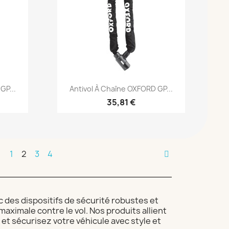
Aperçu rapide

GP...
Antivol À Chaîne OXFORD GP...
35,81 €
1
2
3
4
 des dispositifs de sécurité robustes et
aximale contre le vol. Nos produits allient
i et sécurisez votre véhicule avec style et