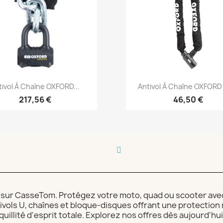
Aperçu rapide
Aperçu rapide


tivol À Chaîne OXFORD...
Antivol À Chaîne OXFORD 
217,56 €
46,50 €
 sur CasseTom. Protégez votre moto, quad ou scooter avec
ivols U, chaînes et bloque-disques offrant une protection m
quillité d'esprit totale. Explorez nos offres dès aujourd'hu