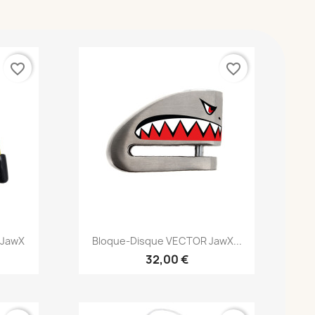
favorite_border
favorite_border
Aperçu rapide

 JawX
Bloque-Disque VECTOR JawX...
32,00 €