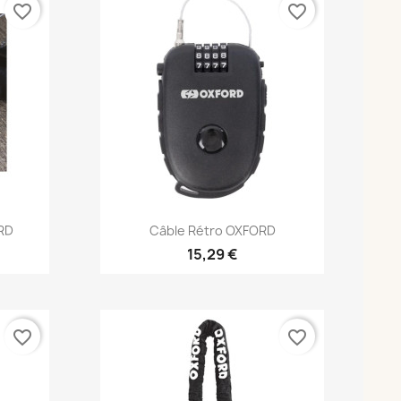
favorite_border
favorite_border
Aperçu rapide

RD
Câble Rétro OXFORD
15,29 €
favorite_border
favorite_border