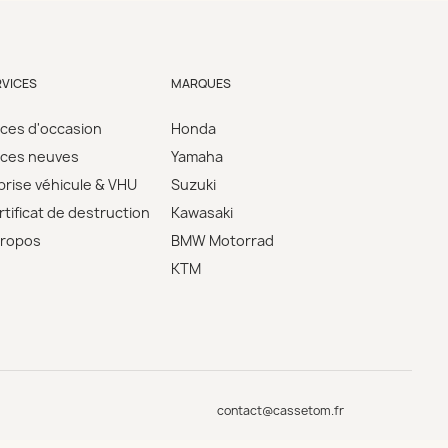
RVICES
MARQUES
èces d'occasion
Honda
èces neuves
Yamaha
prise véhicule & VHU
Suzuki
tificat de destruction
Kawasaki
propos
BMW Motorrad
KTM
contact@cassetom.fr