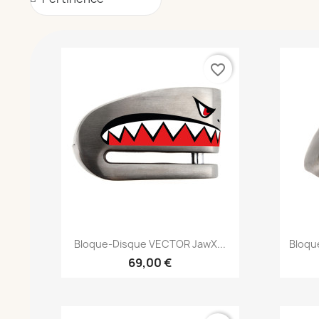
favorite_border
Aperçu rapide

Bloque-Disque VECTOR JawX...
Bloqu
69,00 €