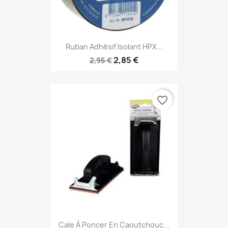
Ruban Adhésif Isolant HPX...
2,85 €
2,95 €
favorite_border
Cale À Poncer En Caoutchouc...