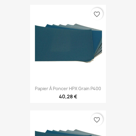
favorite_border
Papier À Poncer HPX Grain P400
40,28 €
favorite_border