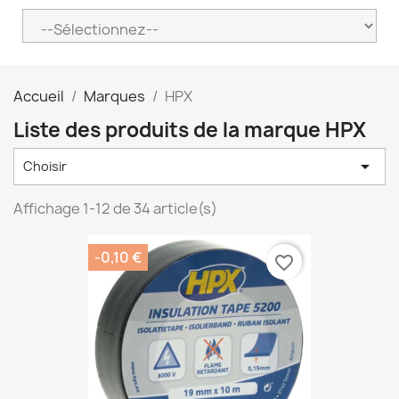
Accueil
Marques
HPX
Liste des produits de la marque HPX

Choisir
Affichage 1-12 de 34 article(s)
-0,10 €
favorite_border