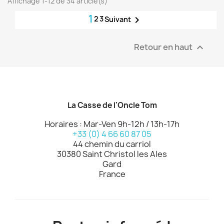
Affichage 1-12 de 34 article(s)
1
2
3

Suivant
Retour en haut

La Casse de l'Oncle Tom
Horaires : Mar-Ven 9h-12h / 13h-17h
+33 (0) 4 66 60 87 05
44 chemin du carriol
30380 Saint Christol les Ales
Gard
France