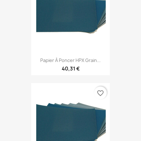
Papier À Poncer HPX Grain...
40,31 €
favorite_border