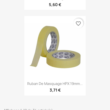
5,60 €
favorite_border
Ruban De Masquage HPX 19mm...
3,71 €