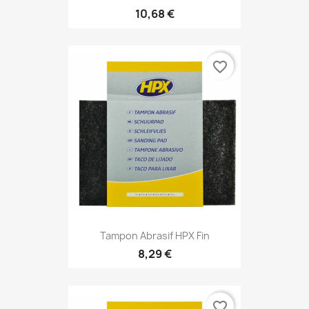
10,68 €
favorite_border
Tampon Abrasif HPX Fin
8,29 €
favorite_border