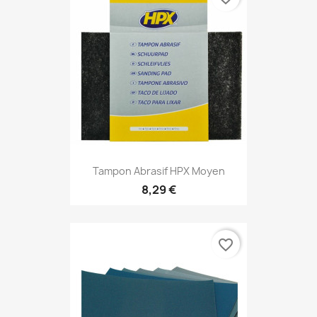
Tampon Abrasif HPX Moyen
8,29 €
favorite_border