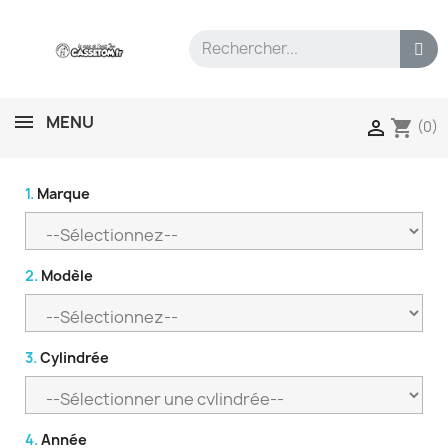
MENU
shopping_cart

(0)
1.
Marque
2.
Modèle
3.
Cylindrée
4.
Année