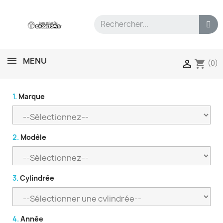
MENU
shopping_cart

(0)
1.
Marque
2.
Modèle
3.
Cylindrée
4.
Année