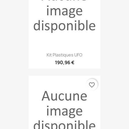
Kit Plastiques UFO
190,96 €
favorite_border