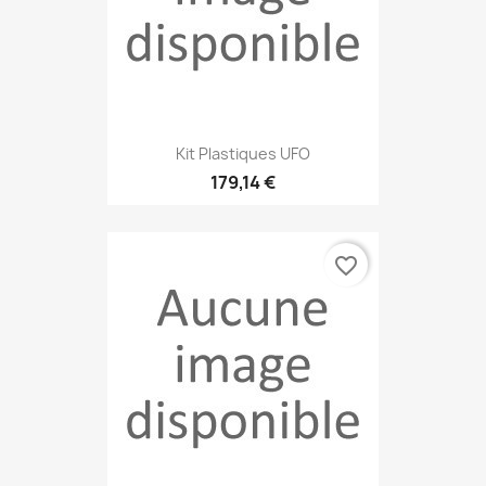
Kit Plastiques UFO
179,14 €
favorite_border