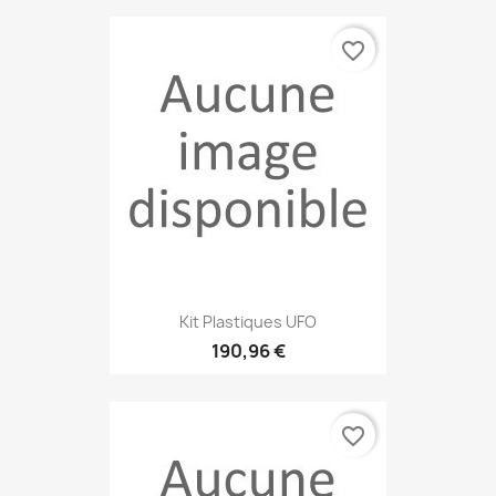
favorite_border
Kit Plastiques UFO
190,96 €
favorite_border