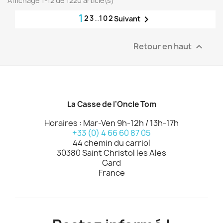
Affichage 1-12 de 1220 article(s)
1
2
3
…
102

Suivant
Retour en haut

La Casse de l'Oncle Tom
Horaires : Mar-Ven 9h-12h / 13h-17h
+33 (0) 4 66 60 87 05
44 chemin du carriol
30380 Saint Christol les Ales
Gard
France