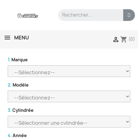
MENU
shopping_cart

(0)
1.
Marque
2.
Modèle
3.
Cylindrée
4.
Année