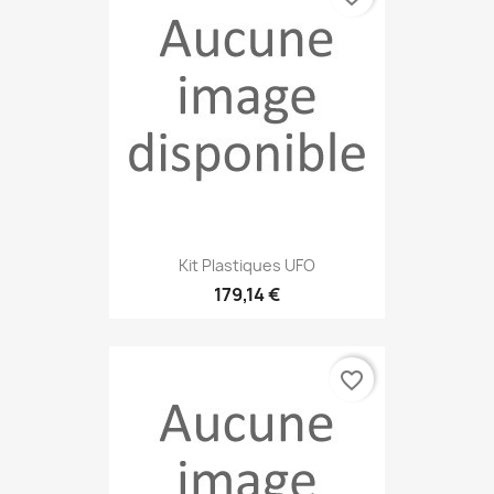
Kit Plastiques UFO
179,14 €
favorite_border