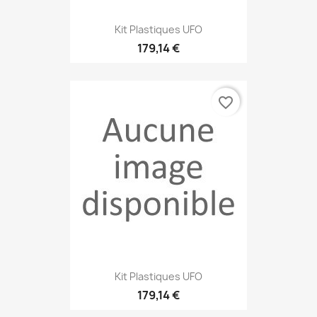
Kit Plastiques UFO
179,14 €
favorite_border
Kit Plastiques UFO
179,14 €