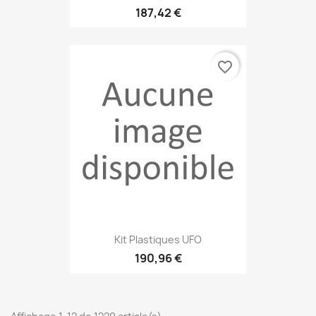
187,42 €
favorite_border
Kit Plastiques UFO
190,96 €